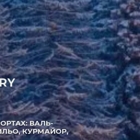
RY
РТАХ: ВАЛЬ-
ЛЬО, КУРМАЙОР,