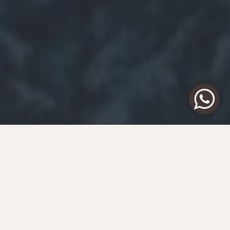
Почему в Валь-Гардену стоит
отправиться
с PRESIDENT TRAVEL