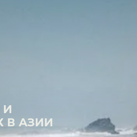
 И
 В АЗИИ