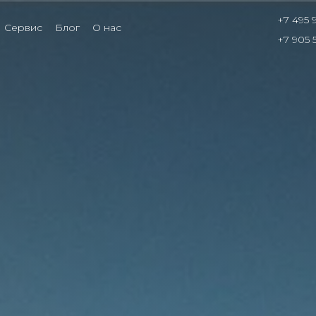
+7 495 
Сервис
Блог
О нас
+7 905 