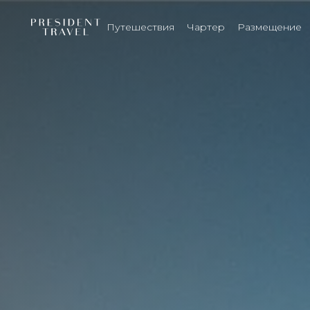
Путешествия
Чартер
Размещение