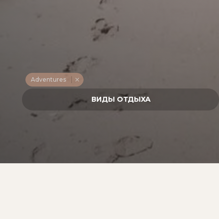
Adventures