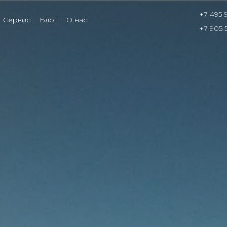
+7 495 
Сервис
Блог
О нас
+7 905 