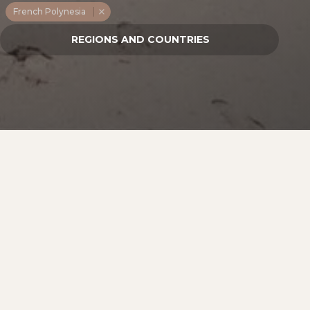
French Polynesia