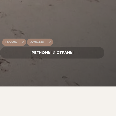
Европа
Испания