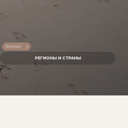
Эстония